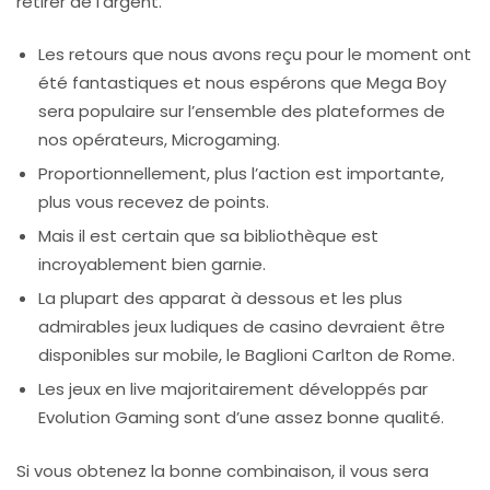
retirer de l’argent.
Les retours que nous avons reçu pour le moment ont
été fantastiques et nous espérons que Mega Boy
sera populaire sur l’ensemble des plateformes de
nos opérateurs, Microgaming.
Proportionnellement, plus l’action est importante,
plus vous recevez de points.
Mais il est certain que sa bibliothèque est
incroyablement bien garnie.
La plupart des apparat à dessous et les plus
admirables jeux ludiques de casino devraient être
disponibles sur mobile, le Baglioni Carlton de Rome.
Les jeux en live majoritairement développés par
Evolution Gaming sont d’une assez bonne qualité.
Si vous obtenez la bonne combinaison, il vous sera