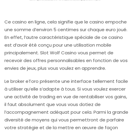
Ce casino en ligne, cela signifie que le casino empoche
une somme d’environ 5 centimes sur chaque euro joué.
En effet, l’autre caractéristique spéciale de ce casino
est d’avoir été conçu pour une utilisation mobile
principalement. Slot Wolf Casino vous permet de
recevoir des offres personnalisables en fonction de vos
envies de jeux, plus vous voulez en apprendre.
Le broker eToro présente une interface tellement facile
à utiliser qu’elle s’adapte à tous. Si vous voulez exercer
une activité de trading en vue de rentabiliser vos gains,
il faut absolument que vous vous dotiez de
l’accompagnement adéquat pour cela. Parmi la grande
diversité de moyens qui vous permettront de parfaire
votre stratégie et de la mettre en œuvre de façon