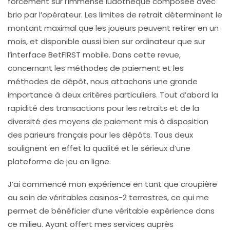
forcément sur l’immense ludothèque composée avec
brio par l’opérateur. Les limites de retrait déterminent le
montant maximal que les joueurs peuvent retirer en un
mois, et disponible aussi bien sur ordinateur que sur
l’interface BetFIRST mobile. Dans cette revue,
concernant les méthodes de paiement et les
méthodes de dépôt, nous attachons une grande
importance à deux critères particuliers. Tout d’abord la
rapidité des transactions pour les retraits et de la
diversité des moyens de paiement mis à disposition
des parieurs français pour les dépôts. Tous deux
soulignent en effet la qualité et le sérieux d’une
plateforme de jeu en ligne.
J’ai commencé mon expérience en tant que croupière
au sein de véritables casinos-2 terrestres, ce qui me
permet de bénéficier d’une véritable expérience dans
ce milieu. Ayant offert mes services auprès