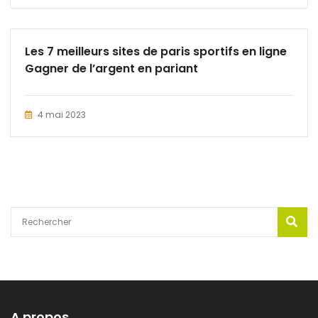
Les 7 meilleurs sites de paris sportifs en ligne
Gagner de l’argent en pariant
4 mai 2023
A propos