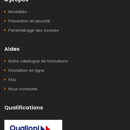
Modalités
Prévention et sécurité
Paramétrage des cookies
Aides
Notre catalogue de formations
Inscription en ligne
FAQ
Nous contacter
Qualifications