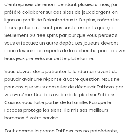
d’entreprises de renom pendant plusieurs mois, j’ai
préféré collaborer sur des sites de jeux d’argent en
ligne au profit de Delentredeux.fr. De plus, même les
tours gratuits ne sont pas si intéressants que ça.
Seulement 20 free spins par jour que vous perdez si
vous effectuez un autre dépôt. Les joueurs devront
donc devenir des experts de la recherche pour trouver
leurs jeux préférés sur cette plateforme.
Vous devrez donc patienter le lendemain avant de
pouvoir avoir une réponse à votre question. Nous ne
pouvons que vous conseiller de découvrir Fatboss par
vous-même. Une fois avoir mis le pied sur Fatboss
Casino, vous faite partie de la famille. Puisque le
Fatboss protège les siens, il a mis ses meilleurs
hommes à votre service.
Tout comme la promo FatBoss casino précédente,