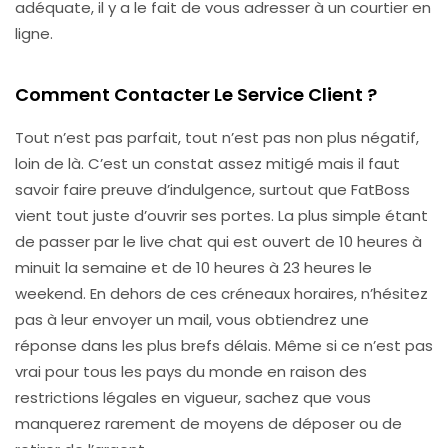
adéquate, il y a le fait de vous adresser à un courtier en
ligne.
Comment Contacter Le Service Client ?
Tout n’est pas parfait, tout n’est pas non plus négatif,
loin de là. C’est un constat assez mitigé mais il faut
savoir faire preuve d’indulgence, surtout que FatBoss
vient tout juste d’ouvrir ses portes. La plus simple étant
de passer par le live chat qui est ouvert de 10 heures à
minuit la semaine et de 10 heures à 23 heures le
weekend. En dehors de ces créneaux horaires, n’hésitez
pas à leur envoyer un mail, vous obtiendrez une
réponse dans les plus brefs délais. Même si ce n’est pas
vrai pour tous les pays du monde en raison des
restrictions légales en vigueur, sachez que vous
manquerez rarement de moyens de déposer ou de