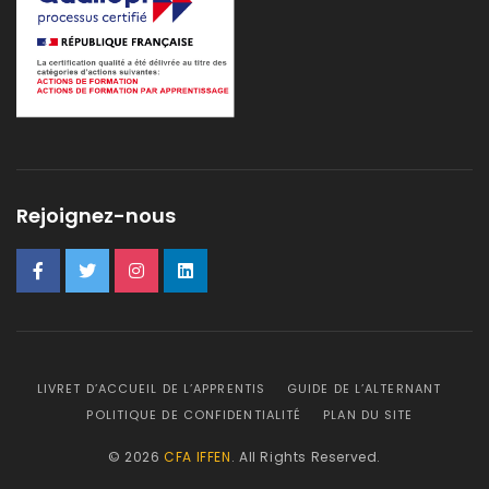
Rejoignez-nous
LIVRET D’ACCUEIL DE L’APPRENTIS
GUIDE DE L’ALTERNANT
POLITIQUE DE CONFIDENTIALITÉ
PLAN DU SITE
© 2026
CFA IFFEN
. All Rights Reserved.