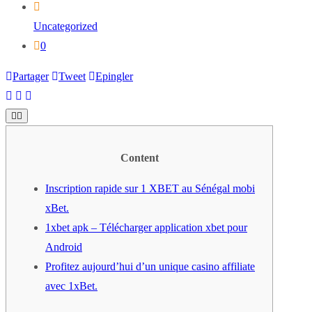
Uncategorized
0
Partager
Tweet
Epingler
Content
Inscription rapide sur 1 XBET au Sénégal mobi
xBet.
1xbet apk – Télécharger application xbet pour
Android
Profitez aujourd’hui d’un unique casino affiliate
avec 1xBet.