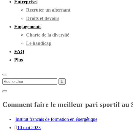
Entreprises
Recruter un alternant
Droits et devoirs
Engagements
Charte de la diversité
Le handicap
FAQ
Plus
Comment faire le meilleur pari sportif au
Institut français de formation en énergétique
10 mai 2023