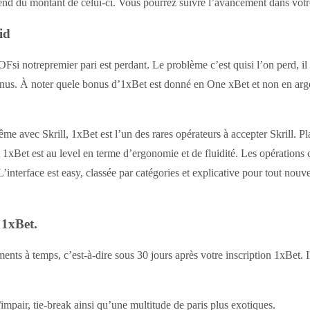
d du montant de celui-ci. Vous pourrez suivre l’avancement dans votre
id
i notrepremier pari est perdant. Le problème c’est quisi l’on perd, i
bonus. À noter quele bonus d’1xBet est donné en One xBet et non en ar
même avec Skrill, 1xBet est l’un des rares opérateurs à accepter Skrill. 
t 1xBet est au level en terme d’ergonomie et de fluidité. Les opérations
 L’interface est easy, classée par catégories et explicative pour tout nou
 1xBet.
ts à temps, c’est-à-dire sous 30 jours après votre inscription 1xBet. 
r/impair, tie-break ainsi qu’une multitude de paris plus exotiques.