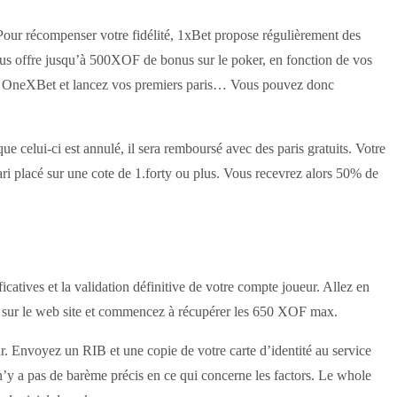
Pour récompenser votre fidélité, 1xBet propose régulièrement des
 vous offre jusqu’à 500XOF de bonus sur le poker, en fonction de vos
sur OneXBet et lancez vos premiers paris… Vous pouvez donc
que celui-ci est annulé, il sera remboursé avec des paris gratuits. Votre
i placé sur une cote de 1.forty ou plus. Vous recevrez alors 50% de
icatives et la validation définitive de votre compte joueur. Allez en
tes sur le web site et commencez à récupérer les 650 XOF max.
r. Envoyez un RIB et une copie de votre carte d’identité au service
 n’y a pas de barème précis en ce qui concerne les factors. Le whole