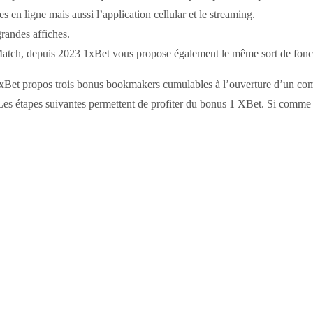
 en ligne mais aussi l’application cellular et le streaming.
randes affiches.
Match, depuis 2023 1xBet vous propose également le même sort de fonct
 1xBet propos trois bonus bookmakers cumulables à l’ouverture d’un co
es étapes suivantes permettent de profiter du bonus 1 XBet. Si comme la 